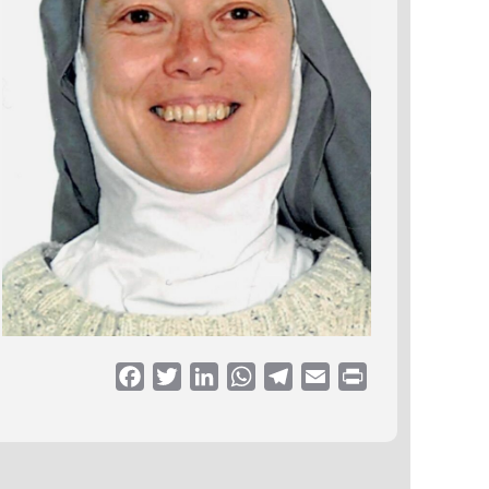
Facebook
Twitter
LinkedIn
WhatsApp
Telegram
Email
Print