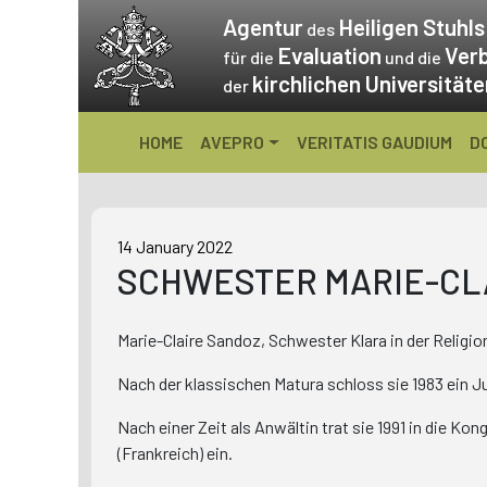
Skip
Agentur
Heiligen Stuhls
des
to
Evaluation
Ver
für die
und die
content
kirchlichen Universität
der
HOME
AVEPRO
VERITATIS GAUDIUM
D
14 January 2022
SCHWESTER MARIE-CL
Marie-Claire Sandoz, Schwester Klara in der Religio
Nach der klassischen Matura schloss sie 1983 ein J
Nach einer Zeit als Anwältin trat sie 1991 in die 
(Frankreich) ein.