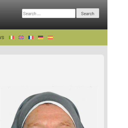
Search
for:
WS