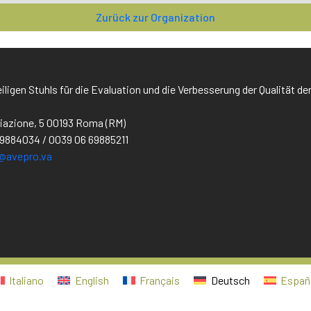
Zurück zur Organization
iligen Stuhls für die Evaluation und die Verbesserung der Qualität de
iliazione, 5 00193 Roma (RM)
69884034 / 0039 06 69885211
@avepro.va
Italiano
English
Français
Deutsch
Españ