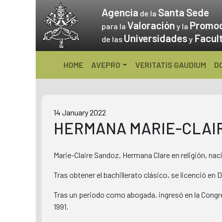
Skip
Agencia
Santa Sede
de la
to
Valoración
Promo
para la
y la
content
Universidades
Facul
de las
y
HOME
AVEPRO
VERITATIS GAUDIUM
D
14 January 2022
HERMANA MARIE-CLAI
Marie-Claire Sandoz, Hermana Clare en religión, nació
Tras obtener el bachillerato clásico, se licenció en 
Tras un periodo como abogada, ingresó en la Congr
1991.