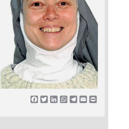
Facebook
Twitter
LinkedIn
WhatsApp
Telegram
Email
Print