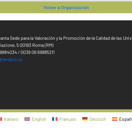
Volver a Organización
Santa Sede para la Valoración y la Promoción de la Calidad de las Un
iliazione, 5 00193 Roma (RM)
69884034 / 0039 06 69885211
@avepro.va
Italiano
English
Français
Deutsch
Españ