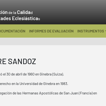
ción
Calida
de la
d
tades Eclesiástica
s
OCUMENTACIÓN
INFORMES DE EVALUACIÓN
INSTRUMENTOS
RE SANDOZ
 el 30 de abril de 1960 en Ginebra (Suiza).
Derecho en la Universidad de Ginebra en 1983.
egación de las Hermanas Apostólicas de San Juan (Francia) en