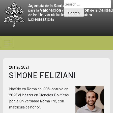
Skip
Search
Agencia
Santa Sede
de la
to
for:
Valoración
Promoción
Calida
para la
y la
de la
d
Universidades
Facultades
content
de las
y
Eclesiástica
s
26 May 2021
SIMONE FELIZIANI
Nacido en Roma en 1998, obtuvo en
2026 el Máster en Ciencias Políticas
por la Universidad Roma Tre, con
matrícula de honor.