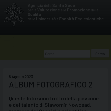
Skip
Agenzia
Santa Sede
della
to
Valutazione
Promozione
per la
e la
della
Qualità
content
Università
Facoltà Ecclesiastiche
delle
e
Ricerca
per:
8 Agosto 2023
ALBUM FOTOGRAFICO 2
Queste foto sono frutto della passione
e del talento di Slawomir Nowosad,
membro del Consiglio scientifico