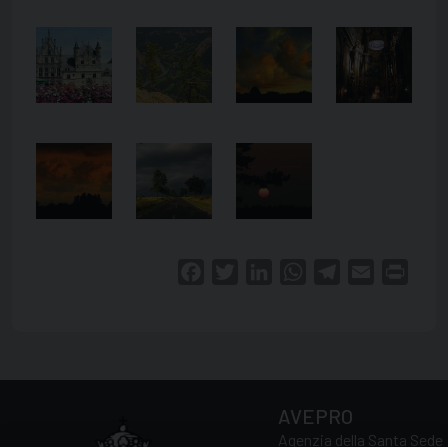
Facebook
Twitter
LinkedIn
WhatsApp
Telegram
Email
Print
AVEPRO
Agenzia della Santa Sede