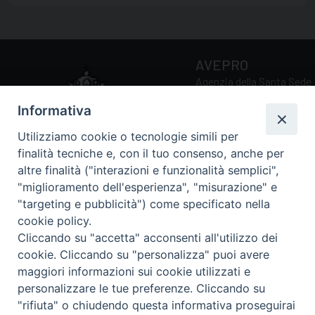
AVEPRO
Agenzia della Santa Sede
per la Valutazione e la
Informativa
Promozione della Qualità
delle Università e Facoltà
Utilizziamo cookie o tecnologie simili per
Ecclesiastiche
finalità tecniche e, con il tuo consenso, anche per
altre finalità ("interazioni e funzionalità semplici",
"miglioramento dell'esperienza", "misurazione" e
Via della Conciliazione, 5
"targeting e pubblicità") come specificato nella
00193 Roma (RM)
cookie policy.
Tel.: 0039 06 69884034 /
Cliccando su "accetta" acconsenti all'utilizzo dei
0039 06 69885211
cookie. Cliccando su "personalizza" puoi avere
Email:
avepro@avepro.va
maggiori informazioni sui cookie utilizzati e
personalizzare le tue preferenze. Cliccando su
Italiano
English
Français
Deutsch
"rifiuta" o chiudendo questa informativa proseguirai
Español