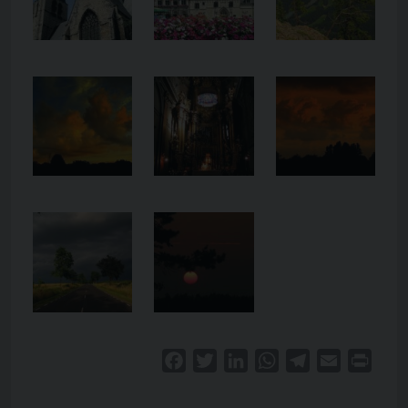
Facebook
Twitter
LinkedIn
WhatsApp
Telegram
Email
Print