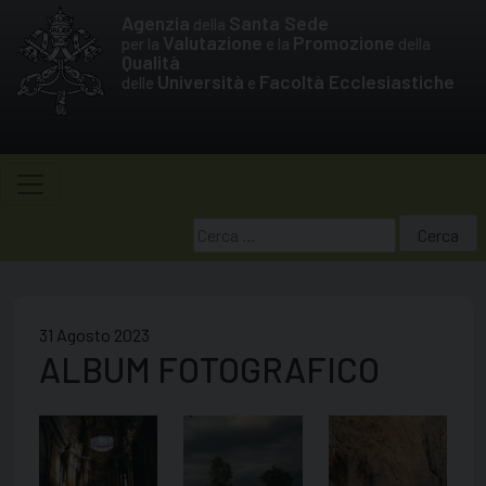
Skip
Agenzia
Santa Sede
della
to
Valutazione
Promozione
per la
e la
della
Qualità
content
Università
Facoltà Ecclesiastiche
delle
e
Ricerca
per:
31 Agosto 2023
ALBUM FOTOGRAFICO