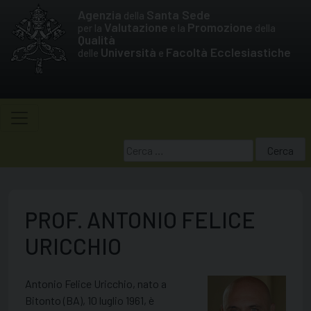
Skip
Agenzia
Santa Sede
della
to
Valutazione
Promozione
per la
e la
della
Qualità
content
Università
Facoltà Ecclesiastiche
delle
e
Ricerca
per:
PROF. ANTONIO FELICE
URICCHIO
Antonio Felice Uricchio, nato a
Bitonto (BA), 10
luglio 1961, è