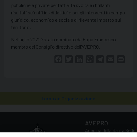
pubbliche e private per l’attività svolta e i brillanti
risultati scientifici, didattici e per gli interventi in campo
giuridico, economico e sociale di rilevante impatto sul
territorio.
Nel
luglio 2021
è stato nominato da Papa Francesco
membro del Consiglio direttivo dell’AVEPRO.
Facebook
Twitter
LinkedIn
WhatsApp
Telegram
Email
Print
torna ad Organizzazione
AVEPRO
Agenzia della Santa Sede