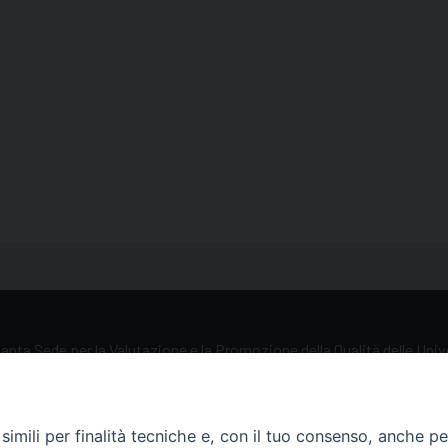
anta Sede per la Valutazione e la Promozione della Qualità delle Uni
iliazione, 5 00193 Roma (RM)
imili per finalità tecniche e, con il tuo consenso, anche per 
69884034 / 0039 06 69885211