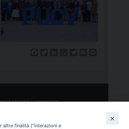
Facebook
Twitter
LinkedIn
WhatsApp
Telegram
Email
Print
versità e Facoltà Ecclesiastiche
altre finalità ("interazioni e