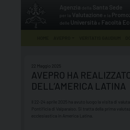
Skip
Agenzia
Santa Sede
della
to
Valutazione
Promo
per la
e la
content
Università
Facoltà Ec
delle
e
HOME
AVEPRO
VERITATIS GAUDIUM
D
22 Maggio 2025
AVEPRO HA REALIZZATO
DELL’AMERICA LATINA
Il 22-24 aprile 2025 ha avuto luogo la visita di valut
Pontificia di Valparaíso. Si tratta della prima val
ecclesiastica in America Latina.