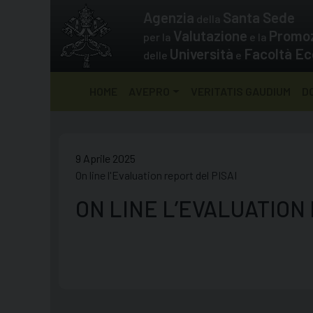
Skip
Agenzia
Santa Sede
della
to
Valutazione
Promo
per la
e la
content
Università
Facoltà Ec
delle
e
HOME
AVEPRO
VERITATIS GAUDIUM
D
9 Aprile 2025
On line l'Evaluation report del PISAI
ON LINE L’EVALUATION 