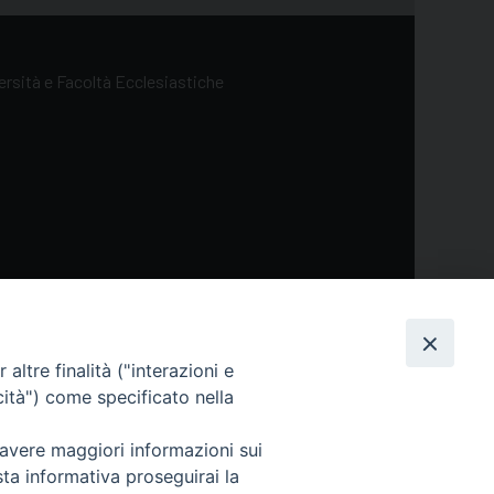
versità e Facoltà Ecclesiastiche
altre finalità ("interazioni e
ol
cità") come specificato nella
 avere maggiori informazioni sui
sta informativa proseguirai la