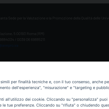
anta Sede per la Valutazione e la Promozione della Qualità delle Uni
iliazione, 5 00193 Roma (RM)
69884034 / 0039 06 69885211
@avepro.va
imili per finalità tecniche e, con il tuo consenso, anche per 
Italiano
English
Français
Deutsch
Españ
amento dell'esperienza", "misurazione" e "targeting e pubbli
i all'utilizzo dei cookie. Cliccando su "personalizza" puoi
re le tue preferenze. Cliccando su "rifiuta" o chiudendo que