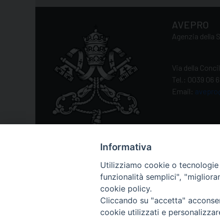
AVEPRO
Agenzia della S
Via della Conc
Tel.: 0039 06 
Email:
avepro
Informativa
Utilizziamo cookie o tecnologie s
funzionalità semplici", "miglior
cookie policy.
Cliccando su "accetta" acconsent
cookie utilizzati e personalizza