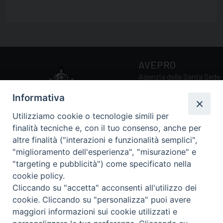
AVEPRO
Agenzia della Santa Sede
per la Valutazione e la
Informativa
Promozione della Qualità
delle Università e Facoltà
Utilizziamo cookie o tecnologie simili per
Ecclesiastiche
finalità tecniche e, con il tuo consenso, anche per
altre finalità ("interazioni e funzionalità semplici",
"miglioramento dell'esperienza", "misurazione" e
Via della Conciliazione, 5
"targeting e pubblicità") come specificato nella
00193 Roma (RM)
cookie policy.
Tel.: 0039 06 69884034 /
Cliccando su "accetta" acconsenti all'utilizzo dei
0039 06 69885211
cookie. Cliccando su "personalizza" puoi avere
Email:
avepro@avepro.va
maggiori informazioni sui cookie utilizzati e