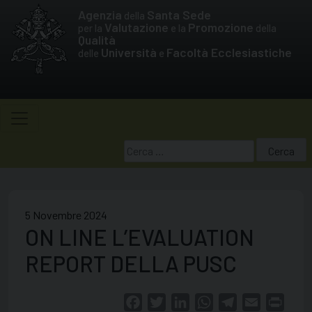
Skip
Agenzia
Santa Sede
della
to
Valutazione
Promozione
per la
e la
della
Qualità
content
Università
Facoltà Ecclesiastiche
delle
e
Ricerca
per:
5 Novembre 2024
ON LINE L’EVALUATION
REPORT DELLA PUSC
Facebook
Twitter
LinkedIn
WhatsApp
Telegram
Email
Print