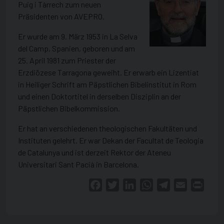
Puig i Tàrrech zum neuen
Präsidenten von AVEPRO.
Er wurde am 9. März 1953 in La Selva
del Camp, Spanien, geboren und am
25. April 1981 zum Priester der
Erzdiözese Tarragona geweiht. Er erwarb ein Lizentiat
in Heiliger Schrift am Päpstlichen Bibelinstitut in Rom
und einen Doktortitel in derselben Disziplin an der
Päpstlichen Bibelkommission.
Er hat an verschiedenen theologischen Fakultäten und
Instituten gelehrt. Er war Dekan der Facultat de Teologia
de Catalunya und ist derzeit Rektor der Ateneu
Universitari Sant Pacià in Barcelona.
Facebook
Twitter
LinkedIn
WhatsApp
Telegram
Email
Print