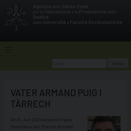
Skip
Agenzia
Santa Sede
della
to
Valutazione
Promozione
per la
e la
della
Qualità
content
Università
Facoltà Ecclesiastiche
delle
e
Ricerca
per:
VATER ARMAND PUIG I
TÀRRECH
Am 5. Juni 2023 ernannte Papst
Franziskus den Priester Armand