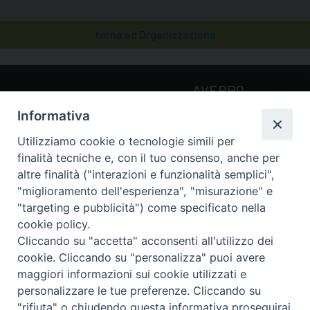
torna ad Organizzazione
AVEPRO
Agenzia della Santa Sede
Informativa
per la Valutazione e la
Promozione della Qualità
Utilizziamo cookie o tecnologie simili per
delle Università e Facoltà
finalità tecniche e, con il tuo consenso, anche per
Ecclesiastiche
altre finalità ("interazioni e funzionalità semplici",
"miglioramento dell'esperienza", "misurazione" e
"targeting e pubblicità") come specificato nella
Via della Conciliazione, 5
cookie policy.
00193 Roma (RM)
Cliccando su "accetta" acconsenti all'utilizzo dei
Tel.: 0039 06 69884034 /
cookie. Cliccando su "personalizza" puoi avere
0039 06 69885211
maggiori informazioni sui cookie utilizzati e
Email:
avepro@avepro.va
personalizzare le tue preferenze. Cliccando su
"rifiuta" o chiudendo questa informativa proseguirai