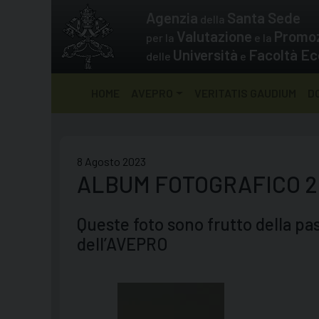
Skip
Agenzia
Santa Sede
della
to
Valutazione
Promo
per la
e la
content
Università
Facoltà Ec
delle
e
HOME
AVEPRO
VERITATIS GAUDIUM
D
8 Agosto 2023
ALBUM FOTOGRAFICO 2
Queste foto sono frutto della pa
dell’AVEPRO