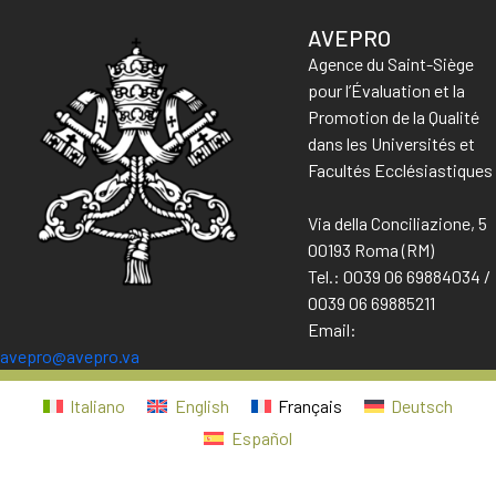
AVEPRO
Agence du Saint-Siège
pour l’Évaluation et la
Promotion de la Qualité
dans les Universités et
Facultés Ecclésiastiques
Via della Conciliazione, 5
00193 Roma (RM)
Tel.: 0039 06 69884034 /
0039 06 69885211
Email:
avepro@avepro.va
Italiano
English
Français
Deutsch
Español