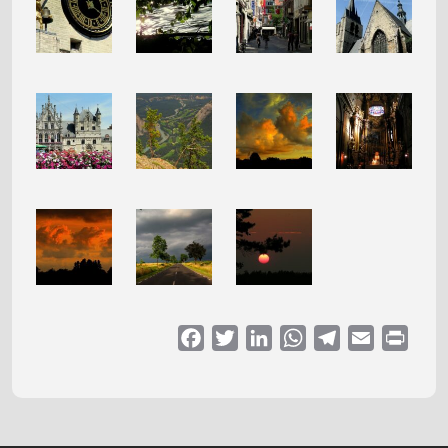
Facebook
Twitter
LinkedIn
WhatsApp
Telegram
Email
Print