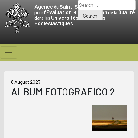
Skip
Search
Agence
Saint-Siège
du
to
for:
'Évaluation
Promotion
Qualité
pour l
et la
de la
Universités
Facultés
content
dans les
et
Ecclésiastiques
8 August 2023
ALBUM FOTOGRAFICO 2