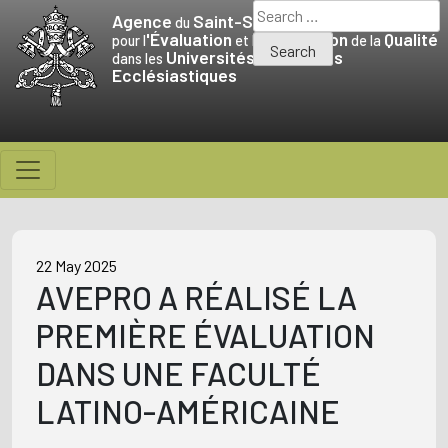
Skip
Search
Agence
Saint-Siège
du
to
for:
'Évaluation
Promotion
Qualité
pour l
et la
de la
Universités
Facultés
content
dans les
et
Ecclésiastiques
22 May 2025
AVEPRO A RÉALISÉ LA
PREMIÈRE ÉVALUATION
DANS UNE FACULTÉ
LATINO-AMÉRICAINE