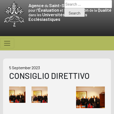
Skip
Search
Agence
Saint-Siège
du
to
for:
'Évaluation
Promotion
Qualité
pour l
et la
de la
Universités
Facultés
content
dans les
et
Ecclésiastiques
5 September 2023
CONSIGLIO DIRETTIVO