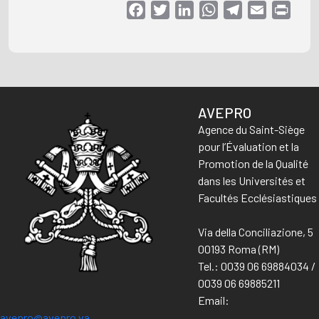
Facebook
Twitter
LinkedIn
WhatsApp
Telegram
Email
Print
AVEPRO
Agence du Saint-Siège
pour l’Évaluation et la
Promotion de la Qualité
dans les Universités et
Facultés Ecclésiastiques
Via della Conciliazione, 5
00193 Roma (RM)
Tel.: 0039 06 69884034 /
0039 06 69885211
Email:
avepro@avepro.va