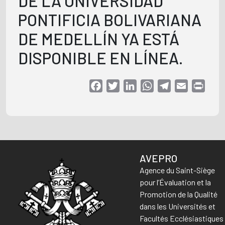
DE LA UNIVERSIDAD
PONTIFICIA BOLIVARIANA
DE MEDELLÍN YA ESTÁ
DISPONIBLE EN LÍNEA.
Facebook
Twitter
LinkedIn
WhatsApp
Telegram
Email
Print
AVEPRO
Agence du Saint-Siège
pour l’Évaluation et la
Promotion de la Qualité
dans les Universités et
Facultés Ecclésiastiques