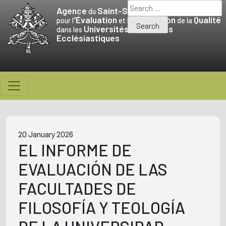
Skip
Search
Agence
Saint-Siège
du
to
for:
'Évaluation
Promotion
Qualité
pour l
et la
de la
Universités
Facultés
content
dans les
et
Ecclésiastiques
20 January 2026
EL INFORME DE
EVALUACIÓN DE LAS
FACULTADES DE
FILOSOFÍA Y TEOLOGÍA