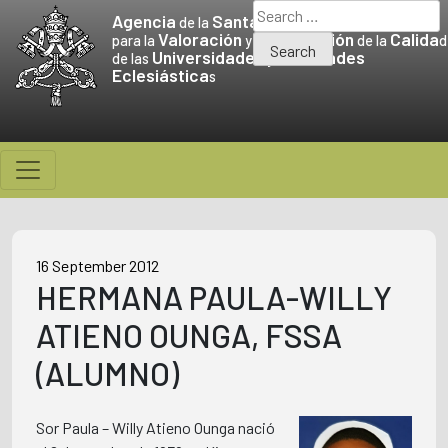
Skip
Search
Agencia
Santa Sede
de la
to
for:
Valoración
Promoción
Calida
para la
y la
de la
d
Universidades
Facultades
content
de las
y
Eclesiástica
s
16 September 2012
HERMANA PAULA-WILLY
ATIENO OUNGA, FSSA
(ALUMNO)
Sor Paula – Willy Atieno Ounga nació