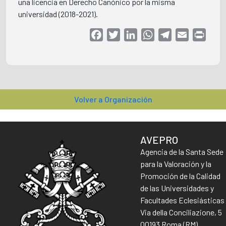
una licencia en Derecho Canónico por la misma
universidad (2018-2021).
Facebook
Twitter
LinkedIn
WhatsApp
Telegram
Email
Print
Volver a Organización
AVEPRO
Agencia de la Santa Sede
para la Valoración y la
Promoción de la Calidad
de las Universidades y
Facultades Eclesiásticas
Via della Conciliazione, 5
00193 Roma (RM)