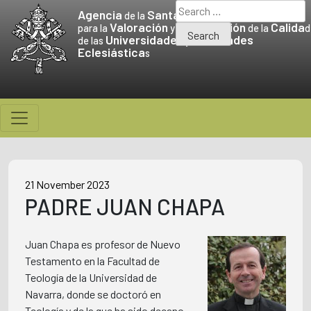
Skip
Search
Agencia
Santa Sede
de la
to
for:
Valoración
Promoción
Calida
para la
y la
de la
d
Universidades
Facultades
content
de las
y
Eclesiástica
s
21 November 2023
PADRE JUAN CHAPA
Juan Chapa es profesor de Nuevo
Testamento en la Facultad de
Teología de la Universidad de
Navarra, donde se doctoró en
Teología y de la que ha sido decano