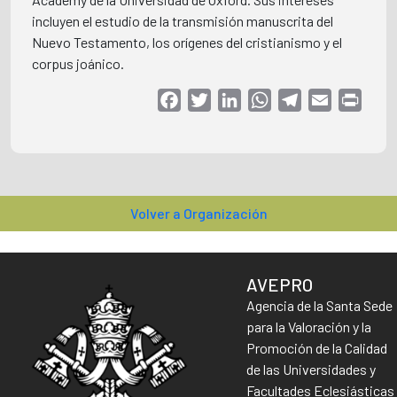
incluyen el estudio de la transmisión manuscrita del
Nuevo Testamento, los orígenes del cristianismo y el
corpus joánico.
Facebook
Twitter
LinkedIn
WhatsApp
Telegram
Email
Print
Volver a Organización
AVEPRO
Agencia de la Santa Sede
para la Valoración y la
Promoción de la Calidad
de las Universidades y
Facultades Eclesiásticas