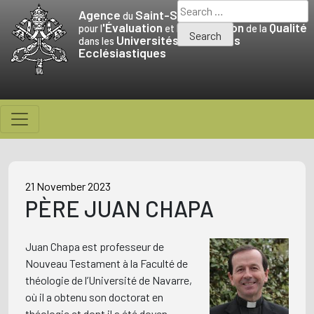
Skip
Search
Agence
Saint-Siège
du
to
for:
'Évaluation
Promotion
Qualité
pour l
et la
de la
Universités
Facultés
content
dans les
et
Ecclésiastiques
21 November 2023
PÈRE JUAN CHAPA
Juan Chapa est professeur de
Nouveau Testament à la Faculté de
théologie de l’Université de Navarre,
où il a obtenu son doctorat en
théologie et dont il a été doyen