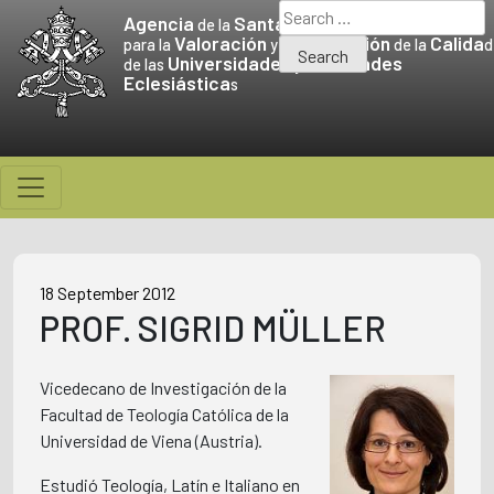
Skip
Search
Agencia
Santa Sede
de la
to
for:
Valoración
Promoción
Calida
para la
y la
de la
d
Universidades
Facultades
content
de las
y
Eclesiástica
s
18 September 2012
PROF. SIGRID MÜLLER
Vicedecano de Investigación de la
Facultad de Teología Católica de la
Universidad de Viena (Austria).
Estudió Teología, Latín e Italiano en