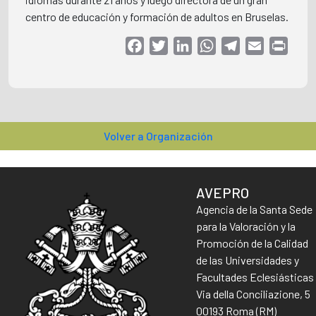
centro de educación y formación de adultos en Bruselas.
Facebook
Twitter
LinkedIn
WhatsApp
Telegram
Email
Print
Volver a Organización
AVEPRO
Agencia de la Santa Sede
para la Valoración y la
Promoción de la Calidad
de las Universidades y
Facultades Eclesiásticas
Via della Conciliazione, 5
00193 Roma (RM)