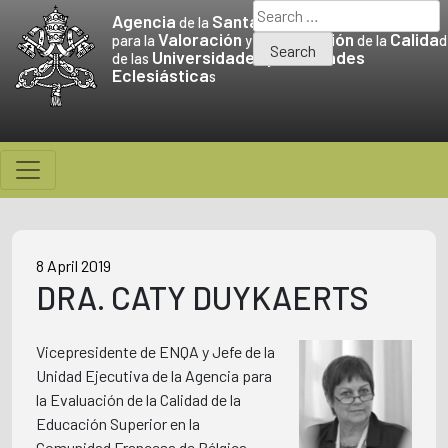
Skip
Search
Agencia
Santa Sede
de la
to
for:
Valoración
Promoción
Calida
para la
y la
de la
d
Universidades
Facultades
content
de las
y
Eclesiástica
s
8 April 2019
DRA. CATY DUYKAERTS
Vicepresidente de ENQA y Jefe de la
Unidad Ejecutiva de la Agencia para
la Evaluación de la Calidad de la
Educación Superior en la
Comunidad Francesa de Bélgica