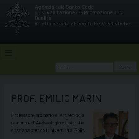
Skip
Agenzia
Santa Sede
della
to
Valutazione
Promozione
per la
e la
della
Qualità
content
Università
Facoltà Ecclesiastiche
delle
e
Ricerca
per:
PROF. EMILIO MARIN
Professore ordinario di Archeologia
romana e di Archeologia e Epigrafia
cristiana presso l’Università di Split.