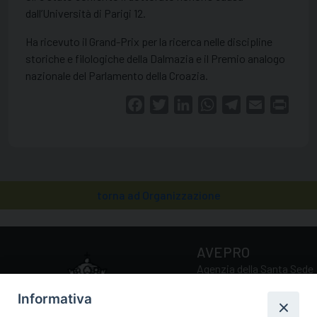
dall’Università di Parigi 12.
Ha ricevuto il Grand-Prix per la ricerca nelle discipline
storiche e filologiche della Dalmazia e il Premio analogo
nazionale del Parlamento della Croazia.
Facebook
Twitter
LinkedIn
WhatsApp
Telegram
Email
Print
torna ad Organizzazione
AVEPRO
Agenzia della Santa Sede
per la Valutazione e la
Informativa
Promozione della Qualità