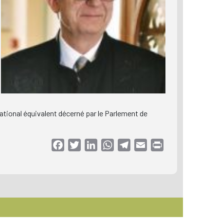
 national équivalent décerné par le Parlement de
Facebook
Twitter
LinkedIn
WhatsApp
Telegram
Email
Print