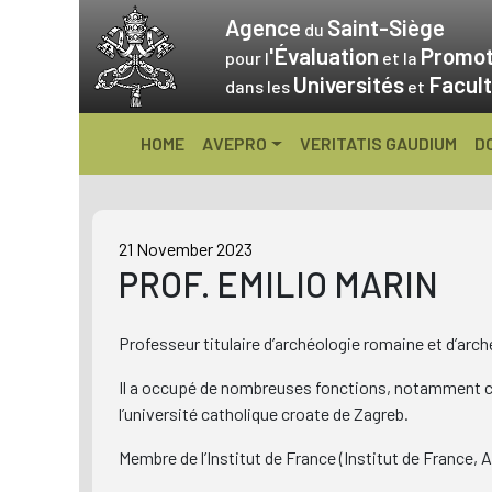
Skip
Agence
Saint-Siège
du
to
'Évaluation
Promot
pour l
et la
content
Universités
Facult
dans les
et
HOME
AVEPRO
VERITATIS GAUDIUM
D
21 November 2023
PROF. EMILIO MARIN
Professeur titulaire d’archéologie romaine et d’arché
Il a occupé de nombreuses fonctions, notamment cel
l’université catholique croate de Zagreb.
Membre de l’Institut de France (Institut de France, 