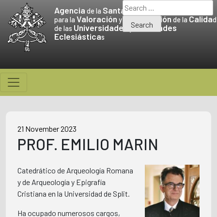
Skip
Search
Agencia
Santa Sede
de la
to
for:
Valoración
Promoción
Calida
para la
y la
de la
d
Universidades
Facultades
content
de las
y
Eclesiástica
s
21 November 2023
PROF. EMILIO MARIN
Catedrático de Arqueología Romana
y de Arqueología y Epigrafía
Cristiana en la Universidad de Split.
Ha ocupado numerosos cargos,