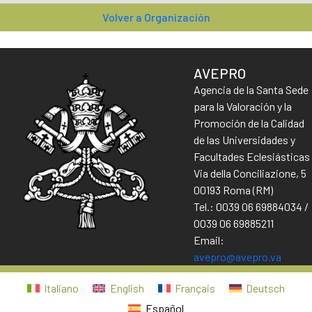
Volver a Organización
AVEPRO
Agencia de la Santa Sede
para la Valoración y la
Promoción de la Calidad
de las Universidades y
Facultades Eclesiásticas
Via della Conciliazione, 5
00193 Roma (RM)
Tel.: 0039 06 69884034 /
0039 06 69885211
Email:
avepro@avepro.va
Italiano
English
Français
Deutsch
Español