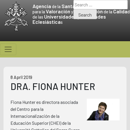
Skip
Search
Agencia
Santa Sede
de la
to
for:
Valoración
Promoción
Calida
para la
y la
de la
d
Universidades
Facultades
content
de las
y
Eclesiástica
s
8 April 2019
DRA. FIONA HUNTER
Fiona Hunter es directora asociada
del Centro para la
Internacionalización de la
Educación Superior (CHEI) de la
Università Cattolica del Sacro Cuore