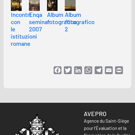
Incontri
Enqa
Album
Album
con
seminar
fotografico
fotografico
le
2007
2
istituzioni
romane
Facebook
Twitter
LinkedIn
WhatsApp
Telegram
Email
Print
AVEPRO
Agence du Saint-Siège
pour l’Évaluation et la