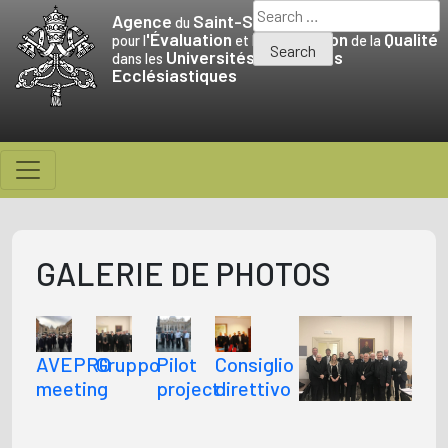
Skip
Search
Agence
Saint-Siège
du
to
for:
'Évaluation
Promotion
Qualité
pour l
et la
de la
Universités
Facultés
content
dans les
et
Ecclésiastiques
GALERIE DE PHOTOS
AVEPRO
Gruppo
Pilot
Consiglio
meeting
project
direttivo